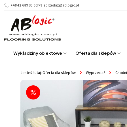
+48 42 689 35 60
sprzedaz@ablogic.pl
Przejdź
Przejdź
do menu
do
głównego
menu
w
stopce
Wykładziny obiektowe
Oferta dla sklepów
Jesteś tutaj:
Oferta dla sklepów
Wyprzedaż
Chodni