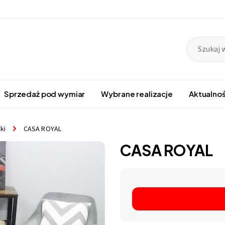
Sprzedaż pod wymiar
Wybrane realizacje
Aktualnoś
ki
CASA ROYAL
CASA ROYAL