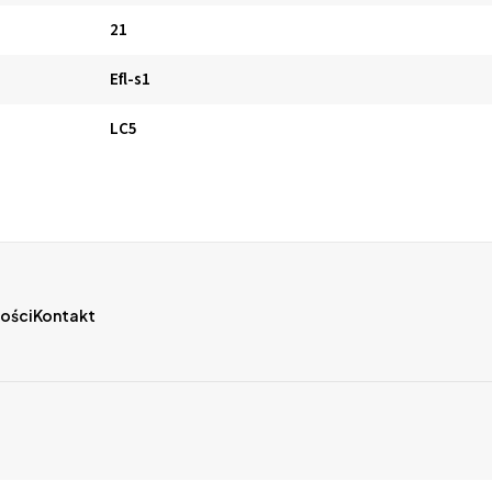
21
Efl-s1
LC5
ości
Kontakt