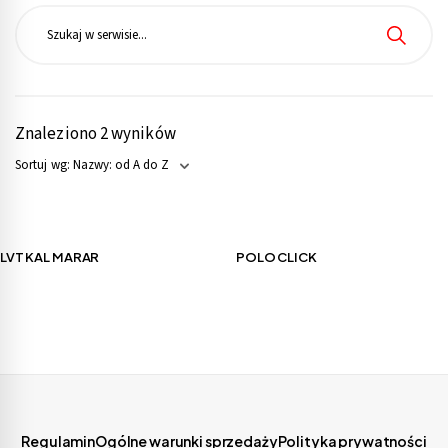
Znaleziono 2 wyników
Nazwy: od A do Z
Sortuj wg:
LVT KAL MARAR
POLO CLICK
Regulamin
Ogólne warunki sprzedaży
Polityka prywatności