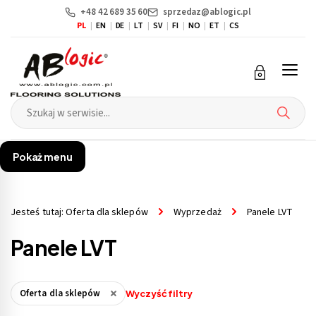
+48 42 689 35 60
sprzedaz@ablogic.pl
PL
EN
DE
LT
SV
FI
NO
ET
CS
Przejdź
Przejdź
do menu
do
głównego
menu
w
stopce
Pokaż menu
Jesteś tutaj:
Oferta dla sklepów
Wyprzedaż
Panele LVT
Panele LVT
Oferta dla sklepów
Wyczyść filtry