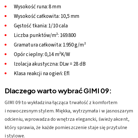
Wysokość runa: 8 mm
Wysokość całkowita: 10,5 mm
Gęstość tkania: 1/10 cala
Liczba punktów/m²: 169.800
Gramatura całkowita: 1.950 g/m²
Opór cieplny: 0,14 m²K/W
Izolacja akustyczna: DLw = 28 dB
Klasa reakcji na ogień: Efl
Dlaczego warto wybrać GIMI 09:
GIMI 09 to wykładzina łącząca trwałość z komfortem
i nowoczesnym stylem. Miękka, wytrzymała i w jasnoszarym
odcieniu, wprowadza do wnętrza elegancki, świeży akcent,
który sprawia, że każde pomieszczenie staje się przytulne
i stylowe.