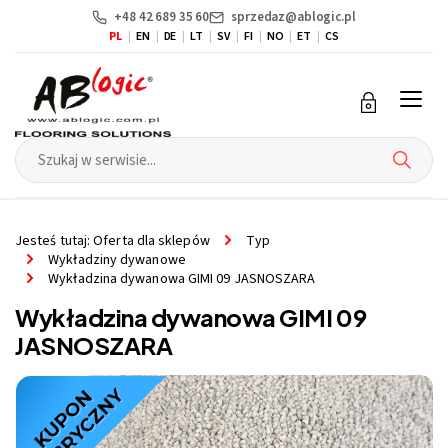
+48 42 689 35 60
sprzedaz@ablogic.pl
PL
EN
DE
LT
SV
FI
NO
ET
CS
Przejdź
Przejdź
do menu
do
głównego
menu
w
stopce
Jesteś tutaj:
Oferta dla sklepów
Typ
Wykładziny dywanowe
Wykładzina dywanowa GIMI 09 JASNOSZARA
Wykładzina dywanowa GIMI 09
JASNOSZARA