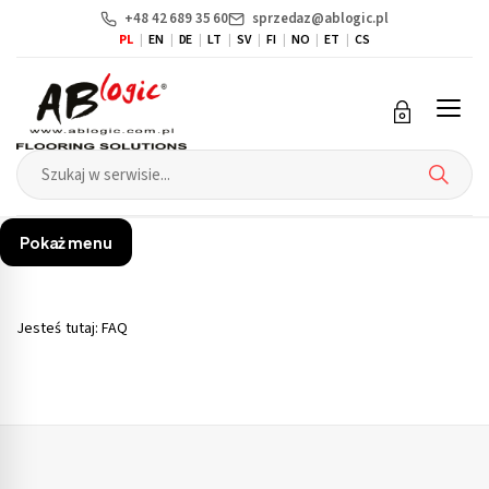
+48 42 689 35 60
sprzedaz@ablogic.pl
PL
EN
DE
LT
SV
FI
NO
ET
CS
Przejdź
Przejdź
do menu
do
głównego
menu
w
stopce
Pokaż menu
Jesteś tutaj:
FAQ