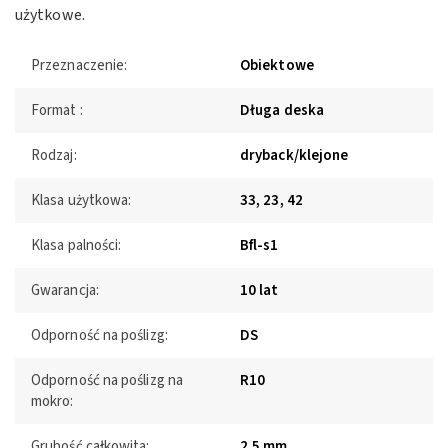
użytkowe.
Przeznaczenie:
Obiektowe
Format :
Długa deska
Rodzaj:
dryback/klejone
Klasa użytkowa:
33, 23, 42
Klasa palności:
Bfl-s1
Gwarancja:
10 lat
Odporność na poślizg:
DS
Odporność na poślizg na
R10
mokro:
Grubość całkowita:
2,5 mm