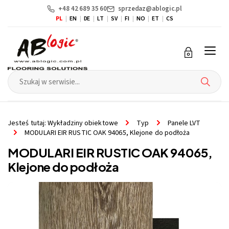
+48 42 689 35 60
sprzedaz@ablogic.pl
PL
EN
DE
LT
SV
FI
NO
ET
CS
Przejdź
Przejdź
do menu
do
głównego
menu
w
stopce
Jesteś tutaj:
Wykładziny obiektowe
Typ
Panele LVT
MODULARI EIR RUSTIC OAK 94065, Klejone do podłoża
MODULARI EIR RUSTIC OAK 94065,
Klejone do podłoża